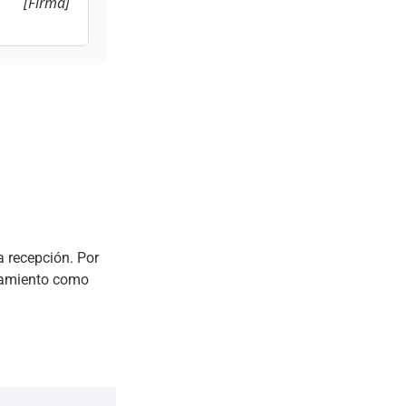
[Firma]
a recepción. Por
lojamiento como