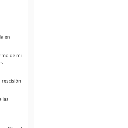
da en
ormo de mi
es
 rescisión
 las