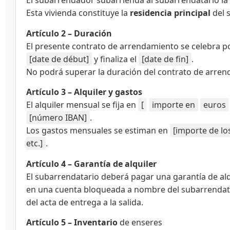
El subarrendador subarrienda al subarrendatario la 
Esta vivienda constituye la
residencia principal
del 
Artículo 2 – Duración
El presente contrato de arrendamiento se celebra p
[date de début]
y finaliza el
[date de fin]
.
No podrá superar la duración del contrato de arrend
Artículo 3 – Alquiler y gastos
El alquiler mensual se fija en
[
importe en
euros
[número IBAN]
.
Los gastos mensuales se estiman en
[importe de lo
etc.]
.
Artículo 4 – Garantía de alquiler
El subarrendatario deberá pagar una garantía de al
en una cuenta bloqueada a nombre del subarrendatario.
del acta de entrega a la salida.
Artículo 5 – Inventario
de enseres