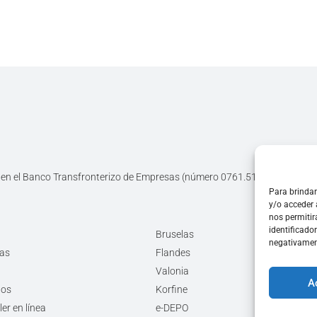
da en el Banco Transfronterizo de Empresas (número 0761.516.118) y regi
Para brindar
y/o acceder 
nos permiti
identificado
Bruselas
negativament
tas
Flandes
Valonia
A
dos
Korfine
er en línea
e-DEPO