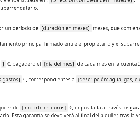
vivienda situada en :
[Dirección completa del inmueble]
.
subarrendatario.
or un período de
[duración en meses]
meses, que comienz
amiento principal firmado entre el propietario y el subarr
]
€, pagadero el
[día del mes]
de cada mes en la cuenta 
s gastos]
€, correspondientes a
[descripción: agua, gas, el
quiler de
[importe en euros]
€, depositada a través de
gar
 Esta garantía se devolverá al final del alquiler, tras la ve