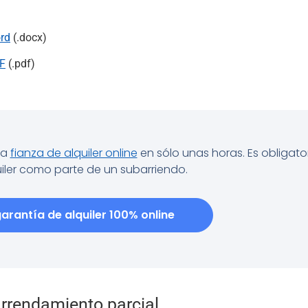
ord
(.docx)
DF
(.pdf)
na
fianza de alquiler online
en sólo unas horas. Es obligato
iler como parte de un subarriendo.
arantía de alquiler 100% online
 arrendamiento parcial