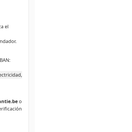
a el
endador.
IBAN:
ectricidad,
antie.be
o
rificación