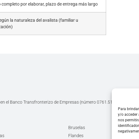
 completo por elaborar, plazo de entrega más largo
egún la naturaleza del avalista (familiar u
zación)
da en el Banco Transfronterizo de Empresas (número 0761.516.118) y regi
Para brindar
y/o acceder 
nos permiti
identificado
Bruselas
negativament
tas
Flandes