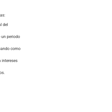
cas:
l del
e un periodo
ctuando como
 intereses
os.