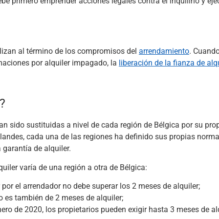
ebe primero emprender acciones legales contra el inquilino y eje
lizan al término de los compromisos del
arrendamiento
. Cuando
maciones por alquiler impagado, la
liberación de la fianza de alq
r?
an sido sustituidas a nivel de cada región de Bélgica por su pro
landes, cada una de las regiones ha definido sus propias norma
 garantía de alquiler.
uiler varía de una región a otra de Bélgica:
 por el arrendador no debe superar los 2 meses de alquiler;
 es también de 2 meses de alquiler;
enero de 2020, los propietarios pueden exigir hasta 3 meses de alq