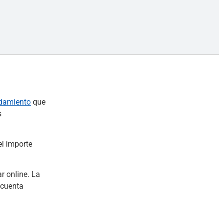
ndamiento
que
s
el importe
r online. La
 cuenta