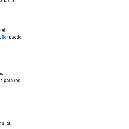
cutar la
 el
uiler
puede
pia
s para los
uiler.