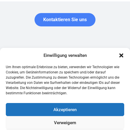
Kontaktieren Sie uns
Garantie.be wird von der belgischen Gesellschaft Garantir SRL
Einwilligung verwalten
herausgegeben, die bei der Banque carrefour des entreprises
(Nummer 0761.516.118) registriert ist und als
Um Ihnen optimale Erlebnisse zu bieten, verwenden wir Technologien wie
Versicherungsmakler bei der FSMA registriert ist.
Cookies, um Geräteinformationen zu speichern und/oder darauf
zuzugreifen. Die Zustimmung zu diesen Technologien ermöglicht uns die
Verarbeitung von Daten wie Surfverhalten oder eindeutigen IDs auf dieser
Rechtliche Hinweise
Leitfaden für Mieter
Website. Die Nichteinwilligung oder der Widerruf der Einwilligung kann
Datenschutzrichtlinie
Musterbriefe
bestimmte Funktionen beeinträchtigen.
Allgemeine Bedingungen
Belgium web
Cookie-Richtlinie
Verbundene Dienstleistungen
Akzeptieren
Bewertungen von garantie.be
Online mietkaution
Brüssel
Verweigern
Flandern