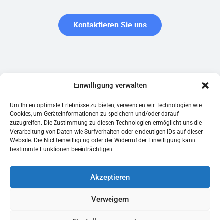
Kontaktieren Sie uns
Garantie.be wird von der belgischen Gesellschaft Garantir SRL
Einwilligung verwalten
herausgegeben, die bei der Banque carrefour des entreprises
(Nummer 0761.516.118) registriert ist und als
Um Ihnen optimale Erlebnisse zu bieten, verwenden wir Technologien wie
Versicherungsmakler bei der FSMA registriert ist.
Cookies, um Geräteinformationen zu speichern und/oder darauf
zuzugreifen. Die Zustimmung zu diesen Technologien ermöglicht uns die
Verarbeitung von Daten wie Surfverhalten oder eindeutigen IDs auf dieser
Rechtliche Hinweise
Leitfaden für Mieter
Website. Die Nichteinwilligung oder der Widerruf der Einwilligung kann
Datenschutzrichtlinie
Musterbriefe
bestimmte Funktionen beeinträchtigen.
Allgemeine Bedingungen
Belgium web
Cookie-Richtlinie
Verbundene Dienstleistungen
Akzeptieren
Bewertungen von garantie.be
Online mietkaution
Brüssel
Verweigern
Flandern
Wallonien