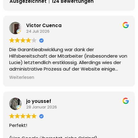
Ausgezeichnet
124 Bewertungen
Victor Cuenca
24 Juli 2026
Die Garantieabwicklung war dank der
Hilfsbereitschaft der Mitarbeiter (insbesondere von
Lucie) letztendlich erstklassig. Allerdings wies der
administrative Prozess auf der Website einige
Mängel auf: 1. Nach der Erstellung des
Weiterlesen
Benutzerkontos konnten keine Dokumente
hinzugefügt werden; idealerweise sollten alle
Dokumente vor der Kontoerstellung digitalisiert und
jo youssef
hochgeladen werden. 2. Die Benachrichtigungen zur
28 Januar 2026
Datenaktualisierung waren unklar. Es wurde nicht
angegeben, welche Informationen fehlten (weitere
Mieter, Beträge, anzuhängende Dateien usw.). 3.
Perfekt!
Nicht alle Aufgaben konnten über ein Mobilgerät
erledigt werden, und es wurde nicht darauf