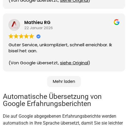
(Von Google übersetzt,
siehe Original
)
hingewiesen, dass dies über einen PC erforderlich
ist. 4. Nachdem ich den Support per E-Mail
kontaktiert hatte, verlief alles reibungslos und das
Problem war innerhalb weniger Stunden gelöst.
Mathieu RG
Vielen Dank für die Lösung. Hervorzuheben ist auch
22 Januar 2026
der Support in Spanisch, Französisch, Niederländisch
und Englisch.
Guter Service, unkompliziert, schnell erreichbar. Ik
(Von Google übersetzt,
siehe Original
)
bisel het aan.
(Von Google übersetzt,
siehe Original
)
Mehr laden
Automatische Übersetzung von
Google Erfahrungsberichten
Die auf Google abgegebenen Erfahrungsberichte werden
automatisch in Ihre Sprache übersetzt, damit Sie sie leichter