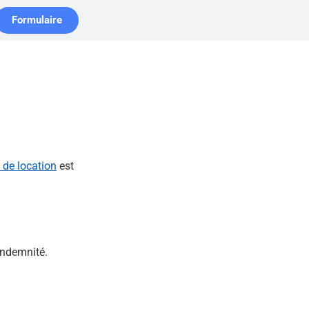
Formulaire
 de location
est
 indemnité.