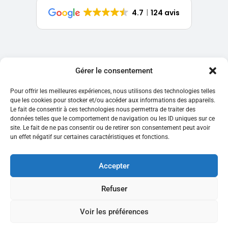
4.7
124 avis
Garantie.be est édité par la société belge Garantir SRL, enregistrée
Gérer le consentement
auprès de la Banque carrefour des entreprises (numéro
0761.516.118) et inscrite en tant que courtier en assurances
Pour offrir les meilleures expériences, nous utilisons des technologies telles
auprès de la FSMA.
que les cookies pour stocker et/ou accéder aux informations des appareils.
Le fait de consentir à ces technologies nous permettra de traiter des
données telles que le comportement de navigation ou les ID uniques sur ce
Mentions légales
Guide locataire
site. Le fait de ne pas consentir ou de retirer son consentement peut avoir
Politique confidentialité
Modèles de lettres
un effet négatif sur certaines caractéristiques et fonctions.
Conditions générales
Belgium web
Politique de Cookies
Services associés
Accepter
Avis garantie.be
Garantie locative en ligne
Bruxelles
Refuser
Flandre
Wallonie
Voir les préférences
Korfine
e-DEPO