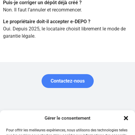
Puis-je corriger un dépôt déjà créé ?
Non. Il faut l’annuler et recommencer.
Le propriétaire doit-il accepter e-DEPO ?
Oui. Depuis 2025, le locataire choisit librement le mode de
garantie légale.
Contactez-nous
Garantie.be est édité par la société belge Garantir SRL, enregistrée
Gérer le consentement
auprès de la Banque carrefour des entreprises (numéro
0761.516.118) et inscrite en tant que courtier en assurances
Pour offrir les meilleures expériences, nous utilisons des technologies telles
auprès de la FSMA.