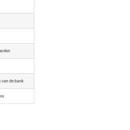
aarden
k van de bank
nis