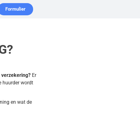
Formulier
G?
 verzekering?
Er
de huurder wordt
ening en wat de