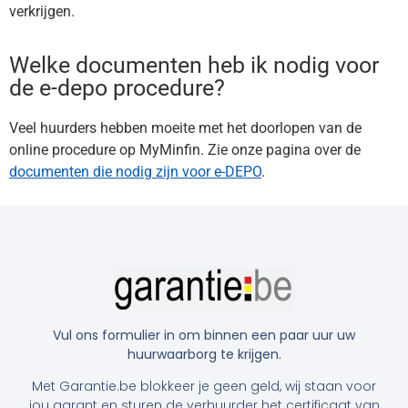
verkrijgen.
Welke documenten heb ik nodig voor
de e-depo procedure?
Veel huurders hebben moeite met het doorlopen van de
online procedure op MyMinfin. Zie onze pagina over de
documenten die nodig zijn voor e-DEPO
.
Vul ons formulier in om binnen een paar uur uw
huurwaarborg te krijgen.
Met Garantie.be blokkeer je geen geld, wij staan voor
jou garant en sturen de verhuurder het certificaat van