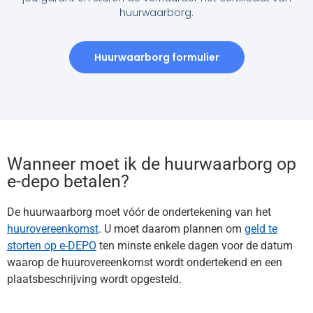
huurwaarborg.
Huurwaarborg formulier
Wanneer moet ik de huurwaarborg op
e-depo betalen?
De huurwaarborg moet vóór de ondertekening van het
huurovereenkomst
. U moet daarom plannen om
geld te
storten op e-DEPO
ten minste enkele dagen voor de datum
waarop de huurovereenkomst wordt ondertekend en een
plaatsbeschrijving wordt opgesteld.