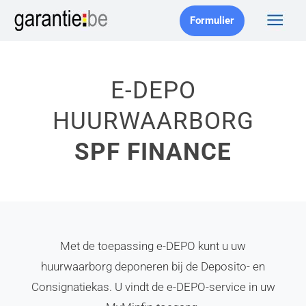
Formulier
E-DEPO
HUURWAARBORG
SPF FINANCE
Met de toepassing e-DEPO kunt u uw
huurwaarborg deponeren bij de Deposito- en
Consignatiekas. U vindt de e-DEPO-service in uw