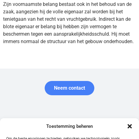
Zijn voornaamste belang bestaat ook in het behoud van de
zaak, aangezien hij de volle eigenaar zal worden bij het
tenietgaan van het recht van vruchtgebruik. Indirect kan de
blote eigenaar er belang bij hebben zijn vermogen te
beschermen tegen een aansprakelijkheidsschuld. Hij moet
immers normaal de structuur van het gebouw onderhouden.
Neem contact
Garantie.be wordt uitgegeven door de Belgische onderneming
Toestemming beheren
Garantir SRL, ingeschreven bij de Kruispuntbank van
Ondernemingen (nummer 0761.516.118) en geregistreerd als
Om de beste ervaringen te bieden, gebruiken we technologieën zoals